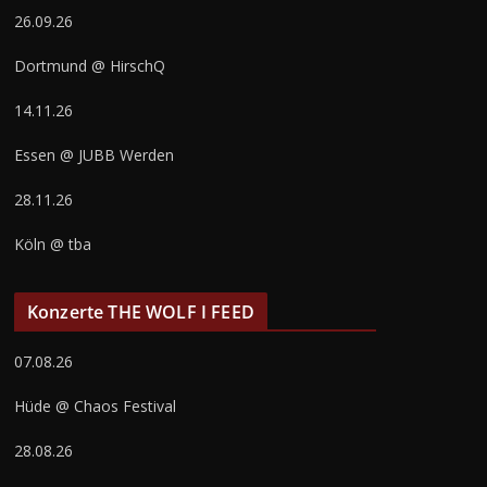
26.09.26
Dortmund @ HirschQ
14.11.26
Essen @ JUBB Werden
28.11.26
Köln @ tba
Konzerte THE WOLF I FEED
07.08.26
Hüde @ Chaos Festival
28.08.26