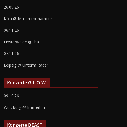
26.09.26
Köln @ Müllemmonamour
06.11.26
Finsterwalde @ tba
07.11.26
Leipzig @ Unterm Radar
Konzerte G.L.O.W.
09.10.26
Würzburg @ Immerhin
Konzerte BEAST