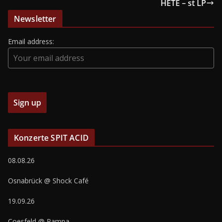
HETE – st LP
Newsletter
Email address:
Konzerte SPIT ACID
08.08.26
Osnabrück @ Shock Café
19.09.26
Coesfeld @ Pampa