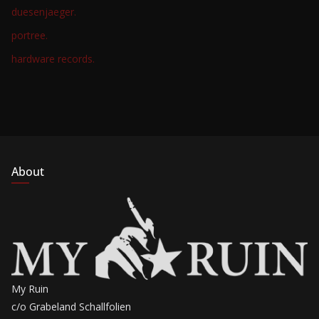
duesenjaeger.
portree.
hardware records.
About
My Ruin
c/o Grabeland Schallfolien