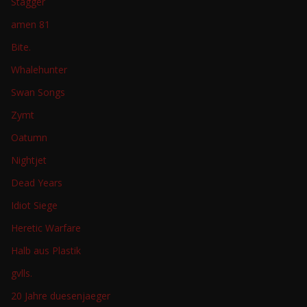
Stagger
amen 81
Bite.
Whalehunter
Swan Songs
Zymt
Oatumn
Nightjet
Dead Years
Idiot Siege
Heretic Warfare
Halb aus Plastik
gvlls.
20 Jahre duesenjaeger