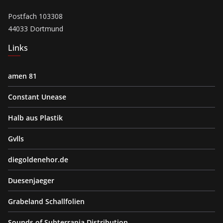
Postfach 103308
44033 Dortmund
Links
amen 81
Constant Unease
Halb aus Plastik
Gvlls
diegoldenehor.de
Duesenjaeger
Grabeland Schallfolien
Sounds of Subterrania Distribution