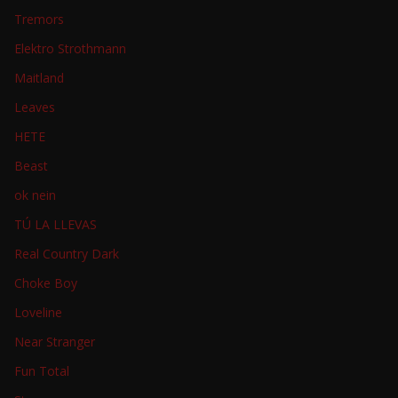
Tremors
Elektro Strothmann
Maitland
Leaves
HETE
Beast
ok nein
TÚ LA LLEVAS
Real Country Dark
Choke Boy
Loveline
Near Stranger
Fun Total