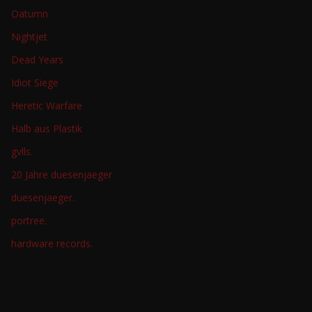
Oatumn
Nightjet
Dead Years
Idiot Siege
Heretic Warfare
Halb aus Plastik
gvlls.
20 Jahre duesenjaeger
duesenjaeger.
portree.
hardware records.