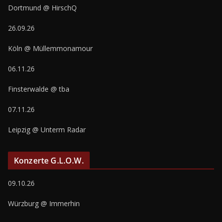
Dortmund @ HirschQ
26.09.26
Köln @ Müllemmonamour
06.11.26
Finsterwalde @ tba
07.11.26
Leipzig @ Unterm Radar
Konzerte G.L.O.W.
09.10.26
Würzburg @ Immerhin