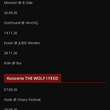
Münster @ B-Side
26.09.26
Dortmund @ HirschQ
14.11.26
Essen @ JUBB Werden
28.11.26
Köln @ tba
Konzerte THE WOLF I FEED
07.08.26
Hüde @ Chaos Festival
28.08.26