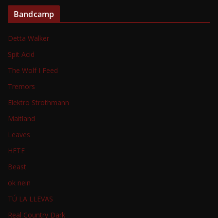
Bandcamp
Detta Walker
Spit Acid
The Wolf I Feed
Tremors
Elektro Strothmann
Maitland
Leaves
HETE
Beast
ok nein
TÚ LA LLEVAS
Real Country Dark