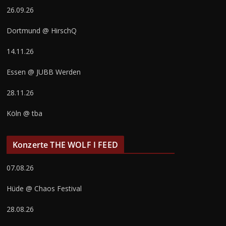
26.09.26
Dortmund @ HirschQ
14.11.26
Essen @ JUBB Werden
28.11.26
Köln @ tba
Konzerte THE WOLF I FEED
07.08.26
Hüde @ Chaos Festival
28.08.26