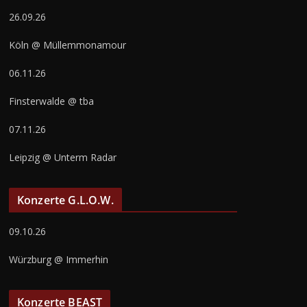
26.09.26
Köln @ Müllemmonamour
06.11.26
Finsterwalde @ tba
07.11.26
Leipzig @ Unterm Radar
Konzerte G.L.O.W.
09.10.26
Würzburg @ Immerhin
Konzerte BEAST