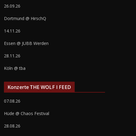
26.09.26
Dortmund @ HirschQ
14.11.26
Essen @ JUBB Werden
28.11.26
Köln @ tba
Konzerte THE WOLF I FEED
07.08.26
Hüde @ Chaos Festival
28.08.26