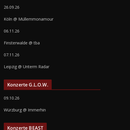
26.09.26
Köln @ Müllemmonamour
06.11.26
Finsterwalde @ tba
07.11.26
Leipzig @ Unterm Radar
Konzerte G.L.O.W.
09.10.26
Würzburg @ Immerhin
Konzerte BEAST