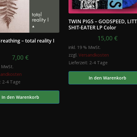
TWIN PIGS – GODSPEED, LIT
SHIT-EATER LP Color
15,00
€
eathing – total reality I
inkl. 19 % MwSt.
zzgl.
Versandkosten
7,00
€
Lieferzeit:
2-4 Tage
% MwSt.
sandkosten
In den Warenkorb
t:
2-4 Tage
In den Warenkorb