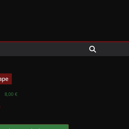
Tape
8,00
€
n