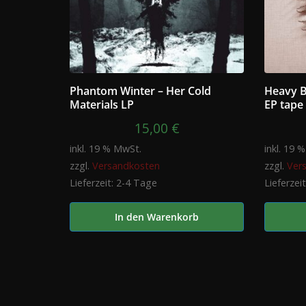
Phantom Winter – Her Cold
Heavy Br
Materials LP
EP tape
15,00
€
inkl. 19 % MwSt.
inkl. 19 
zzgl.
Versandkosten
zzgl.
Ver
Lieferzeit:
2-4 Tage
Lieferzei
In den Warenkorb