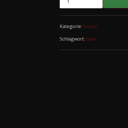
-
Hydrastylez
Tape
Kategorie:
Sound
Menge
Schlagwort:
tape