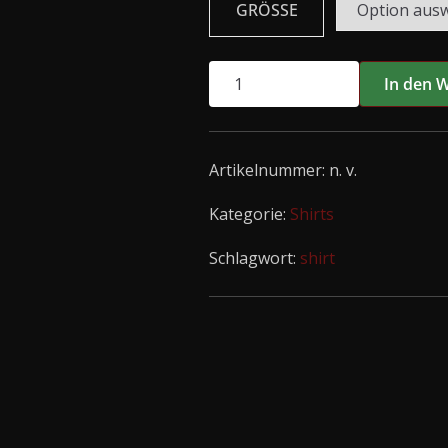
GRÖSSE
MY
In den 
RUIN
Shirt
-
Artikelnummer:
n. v.
Wandalicious
Menge
Kategorie:
Shirts
Schlagwort:
shirt