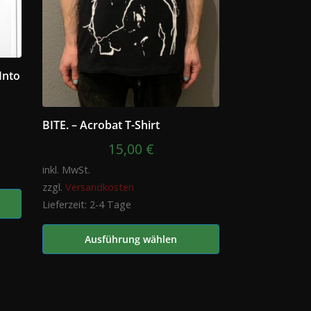
Into
BITE. – Acrobat T-Shirt
15,00
€
inkl. MwSt.
zzgl.
Versandkosten
Lieferzeit:
2-4 Tage
Ausführung wählen
Dieses
Produkt
weist