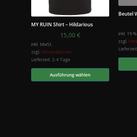
Beutel 
MY RUIN Shirt – Hildarious
inkl. 19 
15,00
€
zzgl.
Ver
inkl. MwSt.
Lieferzei
zzgl.
Versandkosten
Lieferzeit:
2-4 Tage
Ausführung wählen
Dieses
Produkt
weist
mehrere
Varianten
auf.
Die