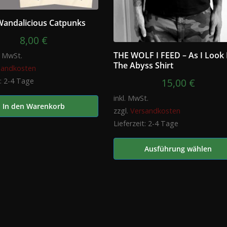
Wandalicious Catpunks
8,00
€
THE WOLF I FEED – As I Look 
% MwSt.
The Abyss Shirt
sandkosten
15,00
€
t:
2-4 Tage
inkl. MwSt.
In den Warenkorb
zzgl.
Versandkosten
Lieferzeit:
2-4 Tage
Ausführung wählen
Dieses
Produkt
weist
mehrere
Varianten