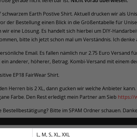
röße gerade nicht lieferbar ist.
Nicht vorab überwiesen.
 schwarzem Earth Postive Shirt. Aktuell drucken wir als Un
 vor der Bestellung einen Blick in die Größentabelle für Unise
den wir eine Lösung. Es handelt sich hierbei um DIY-Handarbei
mmen, bitte ich jetzt schon mal um Verständnis. Ich denke 
ersönliche Email. Es fallen nämlich nur 2.75 Euro Versand fü
l ein anderer, höherer, Betrag. Kombi-Versand mit einem de
itive EP18 FairWear Shirt.
i den Herren bis 2 XL, dann gucken wir welche Anbieter kann
gane Farbe. Den Rest erledigt mein Partner am Sieb
https:/
ine Bestellbestätigung? Bitte im SPAM Ordner schauen. Danke
L, M, S, XL, XXL