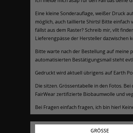
Ich melde mich asap für den Fall das deine G
Eine kleine Sonderauflage, weißer Druck auf
möglich, auch taillierte Shirts! Bitte einfach
fällst aus dem Raster? Schreib mir, vllt fin
Lieferengpässe der Hersteller dazwischen ko
Bitte warte nach der Bestellung auf meine p
automatisierten Bestätigungsmail steht evt
Gedruckt wird aktuell übrigens auf Earth Pos
Die sitzen. Grössentabelle in den Fotos. Be
FairWear zertifizierte Biobaumwolle und ve
Bei Fragen einfach fragen, ich bin hier! Ke
GRÖSSE