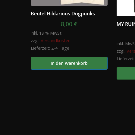
Beutel Hildarious Dogpunks
8,00
€
MY RUIN
inkl. 19 % MwSt.
zzgl.
Versandkosten
inkl. MwS
Lieferzeit:
2-4 Tage
zzgl.
Ver
Lieferzei
In den Warenkorb
Dieses
Produkt
weist
mehrer
Variant
auf.
Die