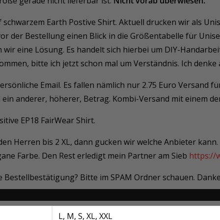
röße gerade nicht lieferbar ist.
Nicht vorab überwiesen.
 schwarzem Earth Postive Shirt. Aktuell drucken wir als Un
 vor der Bestellung einen Blick in die Größentabelle für Unise
den wir eine Lösung. Es handelt sich hierbei um DIY-Handarbei
mmen, bitte ich jetzt schon mal um Verständnis. Ich denke 
ersönliche Email. Es fallen nämlich nur 2.75 Euro Versand fü
l ein anderer, höherer, Betrag. Kombi-Versand mit einem de
itive EP18 FairWear Shirt.
i den Herren bis 2 XL, dann gucken wir welche Anbieter kann
gane Farbe. Den Rest erledigt mein Partner am Sieb
https:/
ine Bestellbestätigung? Bitte im SPAM Ordner schauen. Danke
L, M, S, XL, XXL