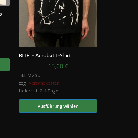
s
BITE. – Acrobat T-Shirt
15,00
€
inkl. MwSt.
zzgl.
Versandkosten
Lieferzeit:
2-4 Tage
Ausführung wählen
Dieses
Produkt
weist