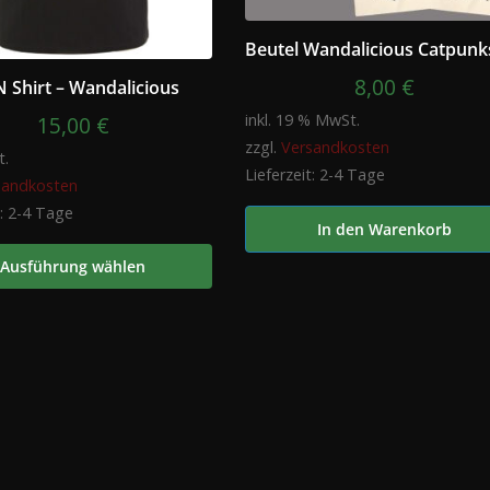
Beutel Wandalicious Catpunk
8,00
€
 Shirt – Wandalicious
inkl. 19 % MwSt.
15,00
€
zzgl.
Versandkosten
t.
Lieferzeit:
2-4 Tage
sandkosten
t:
2-4 Tage
In den Warenkorb
Ausführung wählen
e
en