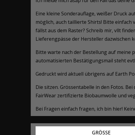
Ich melde mich asap für den Fall das deine G
Eine kleine Sonderauflage, weißer Druck auf
möglich, auch taillierte Shirts! Bitte einfach
fällst aus dem Raster? Schreib mir, vllt fin
Lieferengpässe der Hersteller dazwischen ko
Bitte warte nach der Bestellung auf meine p
automatisierten Bestätigungsmail steht evt
Gedruckt wird aktuell übrigens auf Earth Pos
Die sitzen. Grössentabelle in den Fotos. Be
FairWear zertifizierte Biobaumwolle und ve
Bei Fragen einfach fragen, ich bin hier! Ke
GRÖSSE