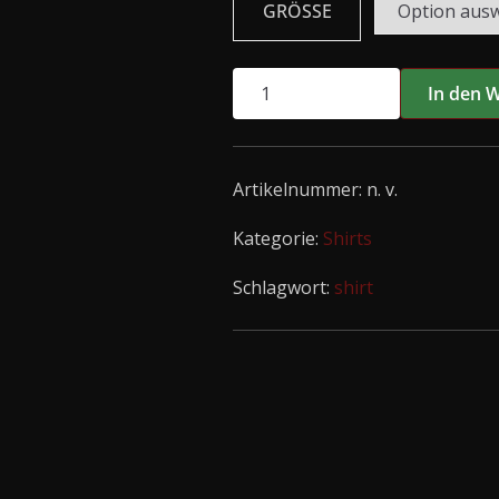
GRÖSSE
MY
In den 
RUIN
Shirt
-
Artikelnummer:
n. v.
Hildarious
Menge
Kategorie:
Shirts
Schlagwort:
shirt