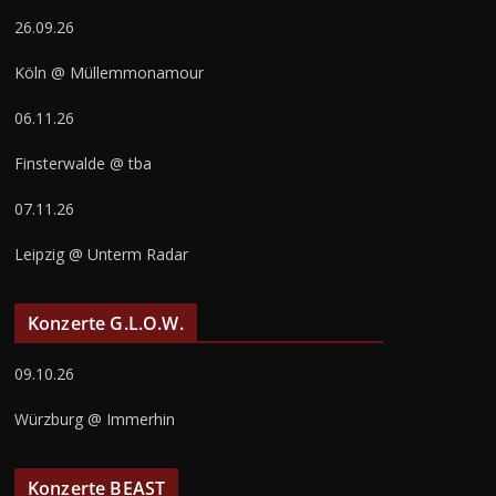
26.09.26
Köln @ Müllemmonamour
06.11.26
Finsterwalde @ tba
07.11.26
Leipzig @ Unterm Radar
Konzerte G.L.O.W.
09.10.26
Würzburg @ Immerhin
Konzerte BEAST