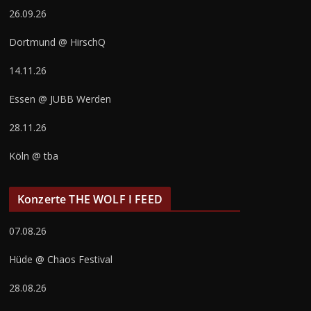
26.09.26
Dortmund @ HirschQ
14.11.26
Essen @ JUBB Werden
28.11.26
Köln @ tba
Konzerte THE WOLF I FEED
07.08.26
Hüde @ Chaos Festival
28.08.26