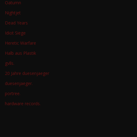
Oatumn
Nightjet
Dead Years
Idiot Siege
Heretic Warfare
Halb aus Plastik
gvlls.
20 Jahre duesenjaeger
duesenjaeger.
portree.
hardware records.