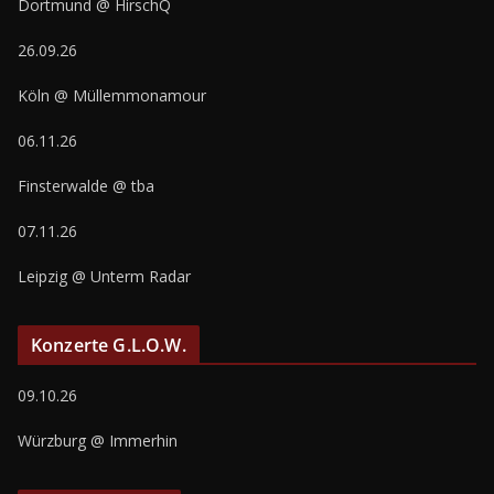
Dortmund @ HirschQ
26.09.26
Köln @ Müllemmonamour
06.11.26
Finsterwalde @ tba
07.11.26
Leipzig @ Unterm Radar
Konzerte G.L.O.W.
09.10.26
Würzburg @ Immerhin