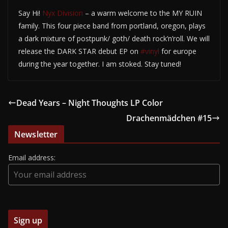
Say Hi!
Nyx Division
– a warm welcome to the MY RUIN
family. This four piece band from portland, oregon, plays
a dark mixture of postpunk/ goth/ death rock’n’roll. We will
release the DARK STAR debut EP on
#vinyl
for europe
during the year together. I am stoked. Stay tuned!
Dead Years – Night Thoughts LP Color
Drachenmädchen #15
Newsletter
Email address: