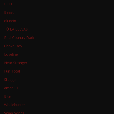
HETE
Beast
ok nein
TÚ LA LLEVAS
Real Country Dark
Choke Boy
Loveline
Near Stranger
Fun Total
Stagger
amen 81
Bite.
Whalehunter
Swan Songs