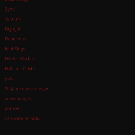
Zymt
Oatumn
Nightjet
Dead Years
Idiot Siege
Heretic Warfare
Halb aus Plastik
gvlls.
20 Jahre duesenjaeger
duesenjaeger.
portree.
hardware records.