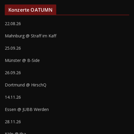
Konzerte OATUMN
22.08.26
Mahnburg @ Straff im Kaff
25.09.26
Münster @ B-Side
26.09.26
Dortmund @ HirschQ
14.11.26
Essen @ JUBB Werden
28.11.26
Köln @ tba