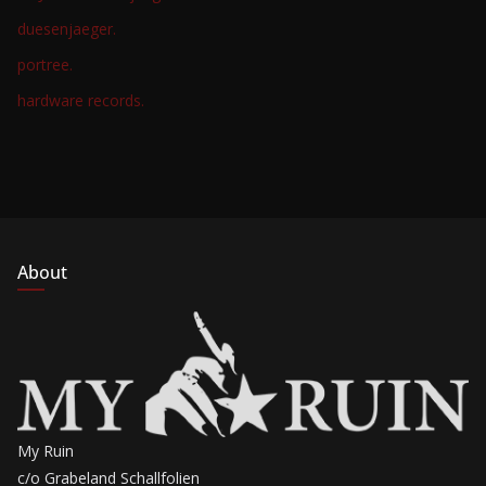
duesenjaeger.
portree.
hardware records.
About
My Ruin
c/o Grabeland Schallfolien