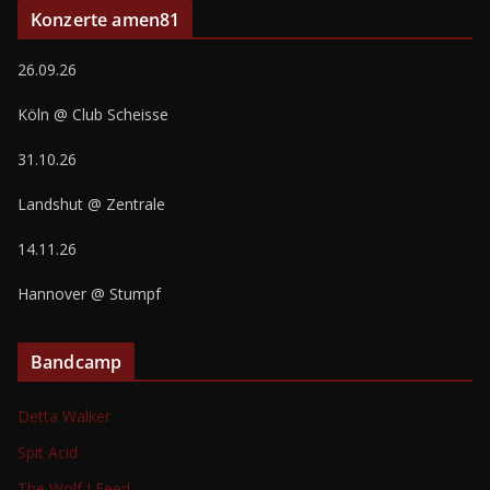
Konzerte amen81
26.09.26
Köln @ Club Scheisse
31.10.26
Landshut @ Zentrale
14.11.26
Hannover @ Stumpf
Bandcamp
Detta Walker
Spit Acid
The Wolf I Feed