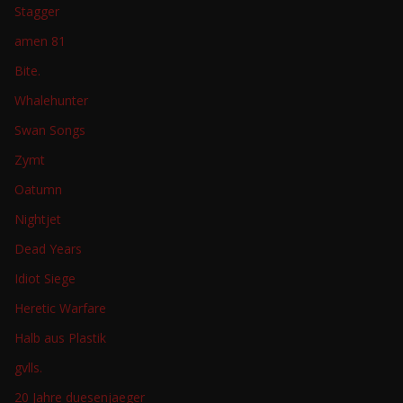
Stagger
amen 81
Bite.
Whalehunter
Swan Songs
Zymt
Oatumn
Nightjet
Dead Years
Idiot Siege
Heretic Warfare
Halb aus Plastik
gvlls.
20 Jahre duesenjaeger