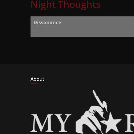
Night Thoughts
Dissonance
-:--
About