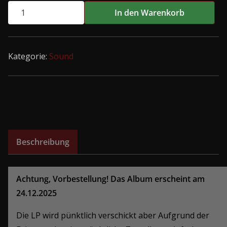
Tremors
In den Warenkorb
-
Love
Is
Kategorie:
Sound
War
Now
LP
Menge
Beschreibung
Achtung, Vorbestellung! Das Album erscheint am
24.12.2025
Die LP wird pünktlich verschickt aber Aufgrund der