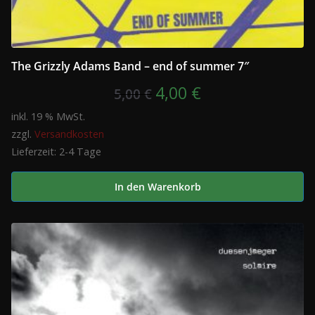
The Grizzly Adams Band – end of summer 7″
Ursprünglicher
Aktueller
4,00
€
5,00
€
Preis
Preis
inkl. 19 % MwSt.
zzgl.
Versandkosten
war:
ist:
Lieferzeit:
2-4 Tage
5,00 €
4,00 €.
In den Warenkorb