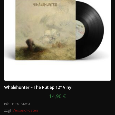
Whalehunter – The Rut ep 12″ Vinyl
14,90
€
inkl. 19 % MwSt.
zzgl.
Versandkosten