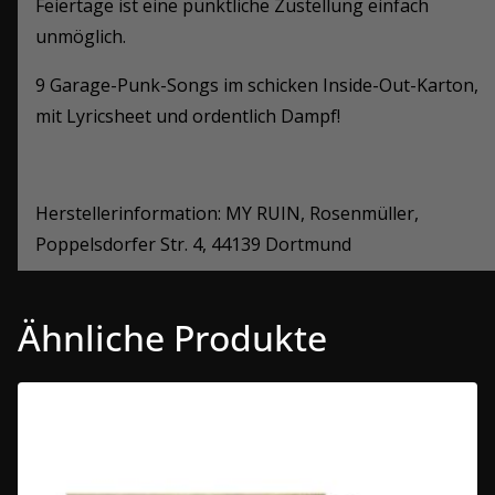
Feiertage ist eine pünktliche Zustellung einfach
unmöglich.
9 Garage-Punk-Songs im schicken Inside-Out-Karton,
mit Lyricsheet und ordentlich Dampf!
Herstellerinformation: MY RUIN, Rosenmüller,
Poppelsdorfer Str. 4, 44139 Dortmund
Ähnliche Produkte