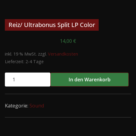
Reiz/ Ultrabonus Split LP Color
14,00
€
inkl. 19 % MwSt.
zzgl.
Versandkosten
Lieferzeit:
2-4 Tage
Reiz/
In den Warenkorb
Ultrabonus
Split
LP
Kategorie:
Sound
Color
Menge