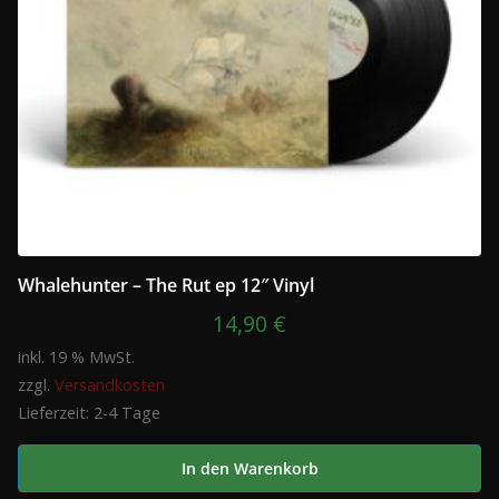
Whalehunter – The Rut ep 12″ Vinyl
14,90
€
inkl. 19 % MwSt.
zzgl.
Versandkosten
Lieferzeit:
2-4 Tage
In den Warenkorb