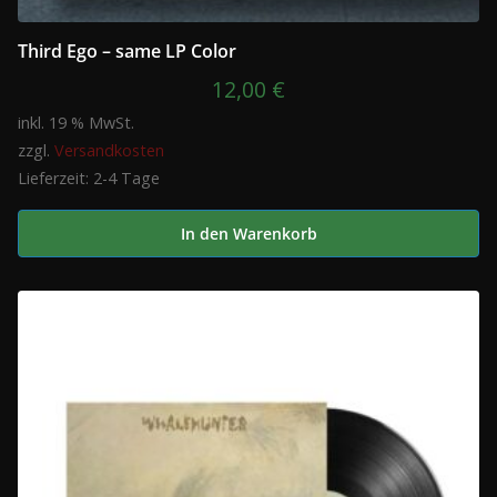
Third Ego – same LP Color
12,00
€
inkl. 19 % MwSt.
zzgl.
Versandkosten
Lieferzeit:
2-4 Tage
In den Warenkorb