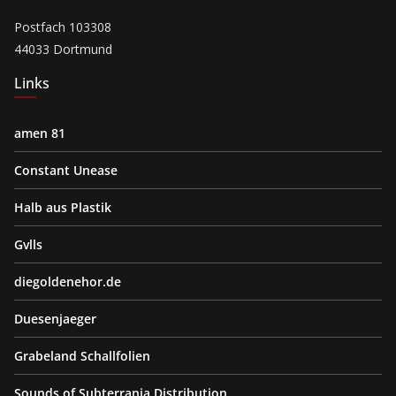
Postfach 103308
44033 Dortmund
Links
amen 81
Constant Unease
Halb aus Plastik
Gvlls
diegoldenehor.de
Duesenjaeger
Grabeland Schallfolien
Sounds of Subterrania Distribution