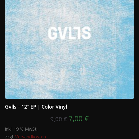
Gvlls – 12″ EP | Color Vinyl
Ursprünglicher
Aktueller
7,00
€
9,00
€
Preis
Preis
inkl. 19 % MwSt.
zzgl.
Versandkosten
war:
ist: