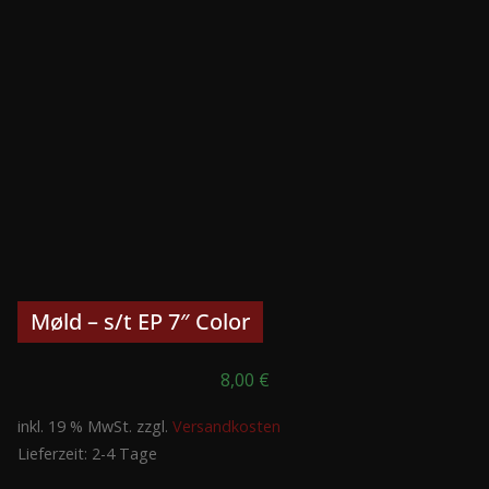
Møld – s/t EP 7″ Color
8,00
€
inkl. 19 % MwSt.
zzgl.
Versandkosten
Lieferzeit:
2-4 Tage