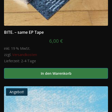
BITE. – same EP Tape
6,00
€
inkl. 19 % MwSt.
zzgl.
Versandkosten
Lieferzeit:
2-4 Tage
In den Warenkorb
Angebot!