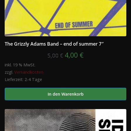
The Grizzly Adams Band – end of summer 7″
Ursprünglicher
Aktueller
4,00
€
5,00
€
Preis
Preis
inkl. 19 % MwSt.
zzgl.
Versandkosten
war:
ist:
Lieferzeit:
2-4 Tage
5,00 €
4,00 €.
In den Warenkorb