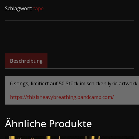
I
Schlagwort:
tape
EP
tape
Menge
Beschreibung
6 songs, limitiert auf 50 Stück im schicken lyric-artwork
https://thisisheavybreathing.bandcamp.com/
Ähnliche Produkte