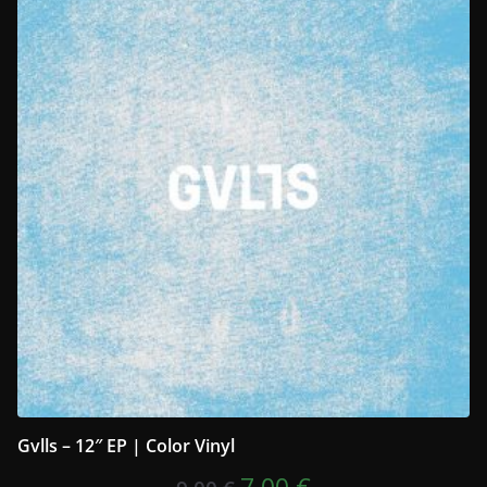
Gvlls – 12″ EP | Color Vinyl
Ursprünglicher
Aktueller
7,00
€