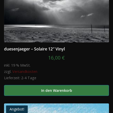
duesenjaeger – Solaire 12″ Vinyl
16,00
€
inkl. 19 % MwSt.
zzgl.
Versandkosten
Lieferzeit:
2-4 Tage
In den Warenkorb
Angebot!