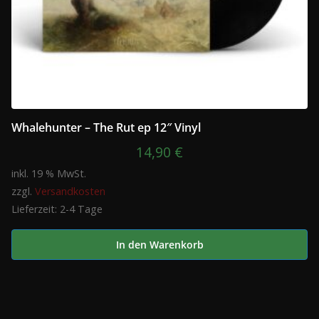
Whalehunter – The Rut ep 12″ Vinyl
14,90
€
inkl. 19 % MwSt.
zzgl.
Versandkosten
Lieferzeit:
2-4 Tage
In den Warenkorb