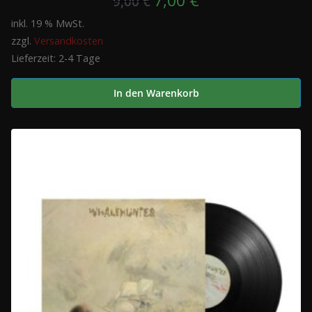
9,00
€
Preis
Preis
inkl. 19 % MwSt.
zzgl.
Versandkosten
war:
ist:
Lieferzeit:
2-4 Tage
9,00 €
7,00 €.
In den Warenkorb