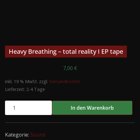
Heavy Breathing – total reality I EP tape
7,00
€
inkl. 19 % MwSt.
zzgl.
Versandkosten
Lieferzeit:
2-4 Tage
Heavy
In den Warenkorb
Breathing
-
total
Kategorie:
Sound
reality