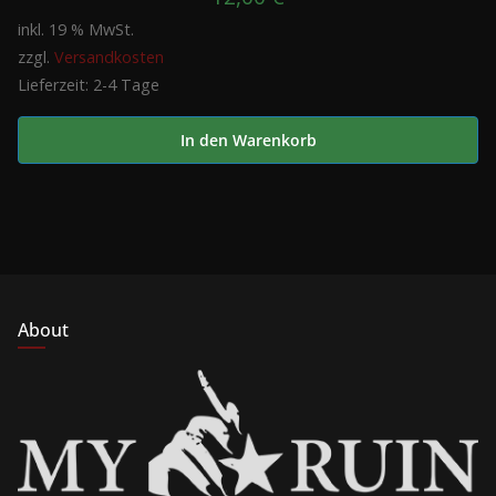
inkl. 19 % MwSt.
zzgl.
Versandkosten
Lieferzeit:
2-4 Tage
In den Warenkorb
About