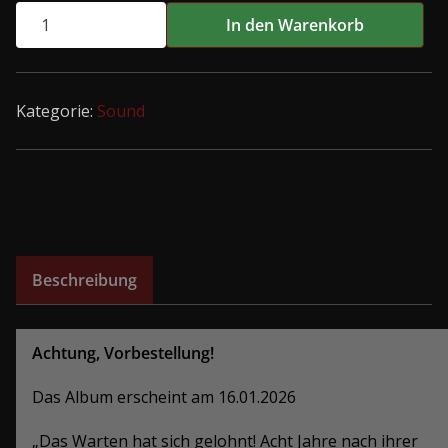
Clayface
In den Warenkorb
-
Nichts
ist
Kategorie:
Sound
in
Ordnung
LP
Menge
Beschreibung
Achtung, Vorbestellung!
Das Album erscheint am 16.01.2026
„Das Warten hat sich gelohnt! Acht Jahre nach ihrer