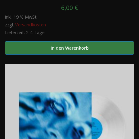
6,00
€
inkl. 19 % MwSt.
zzgl.
Versandkosten
Lieferzeit:
2-4 Tage
In den Warenkorb