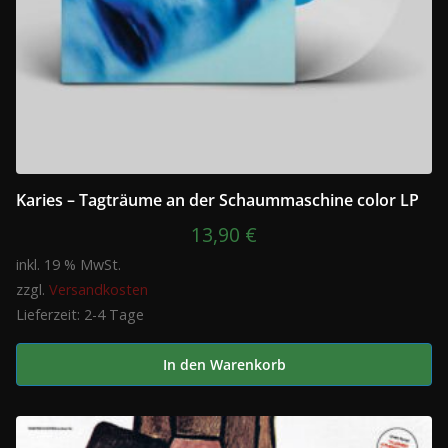
Karies – Tagträume an der Schaummaschine color LP
13,90
€
inkl. 19 % MwSt.
zzgl.
Versandkosten
Lieferzeit:
2-4 Tage
In den Warenkorb