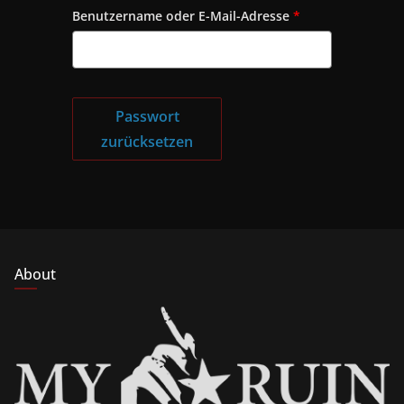
E
Benutzername oder E-Mail-Adresse
*
r
f
o
r
Passwort
d
zurücksetzen
e
r
l
i
c
h
About